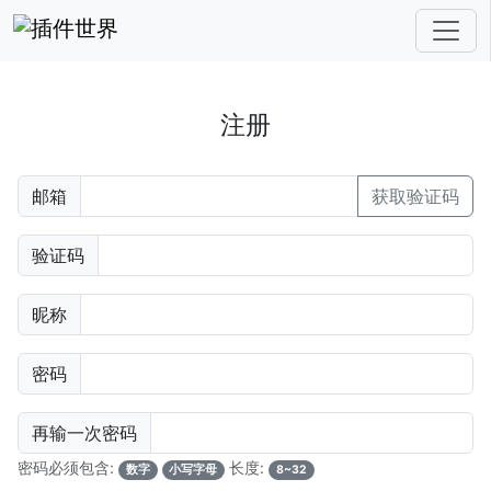
注册
邮箱
获取验证码
验证码
昵称
密码
再输一次密码
密码必须包含:
长度:
数字
小写字母
8~32