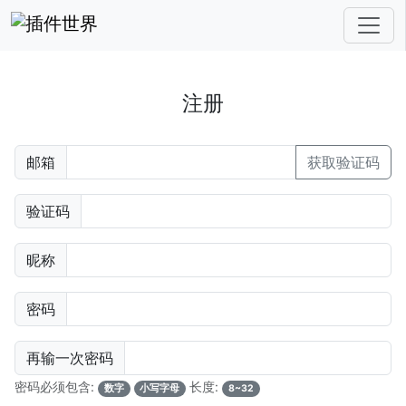
注册
邮箱
获取验证码
验证码
昵称
密码
再输一次密码
密码必须包含:
长度:
数字
小写字母
8~32