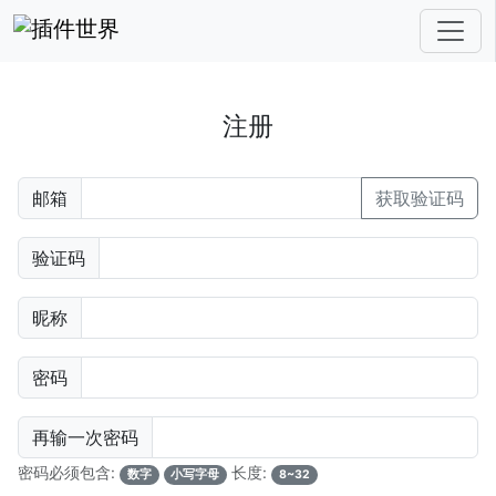
注册
邮箱
获取验证码
验证码
昵称
密码
再输一次密码
密码必须包含:
长度:
数字
小写字母
8~32