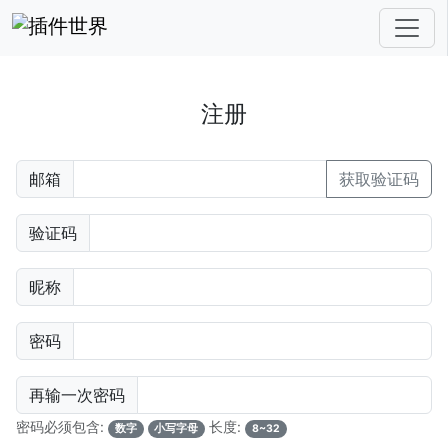
注册
邮箱
获取验证码
验证码
昵称
密码
再输一次密码
密码必须包含:
长度:
数字
小写字母
8~32