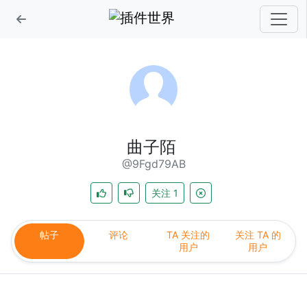
曲子陌
@9Fgd79AB
关注
1
帖子
评论
TA 关注的
关注 TA 的
用户
用户