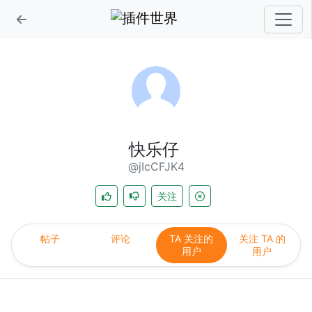
快乐仔
@jIcCFJK4
关注
帖子
评论
TA 关注的
关注 TA 的
用户
用户